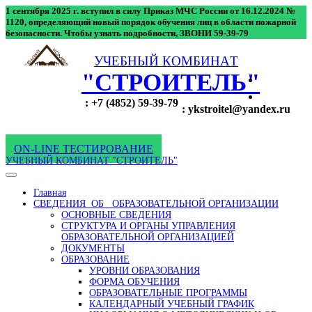
1 сентября 2025 г. вступил в силу Приказ МЧС России от 16.12.2024 №
1120, определяющий новый порядок обучения лиц в области пожарной
безопасности. Чтобы узнать подробности, ЗВОНИ 59-39-79
УЧЕБНЫЙ КОМБИНАT
"СТРОИТЕЛЬ"
: +7 (4852) 59-39-79
: ykstroitel@yandex.ru
ON-LINE ТЕСТИРОВАНИЕ
УЧЕБНЫЙ КОМБИНАТ "СТРОИТЕЛЬ"
Главная
СВЕДЕНИЯ ОБ ОБРАЗОВАТЕЛЬНОЙ ОРГАНИЗАЦИИ
ОСНОВНЫЕ СВЕДЕНИЯ
СТРУКТУРА И ОРГАНЫ УПРАВЛЕНИЯ
ОБРАЗОВАТЕЛЬНОЙ ОРГАНИЗАЦИЕЙ
ДОКУМЕНТЫ
ОБРАЗОВАНИЕ
УРОВНИ ОБРАЗОВАНИЯ
ФОРМА ОБУЧЕНИЯ
ОБРАЗОВАТЕЛЬНЫЕ ПРОГРАММЫ
КАЛЕНДАРНЫЙ УЧЕБНЫЙ ГРАФИК